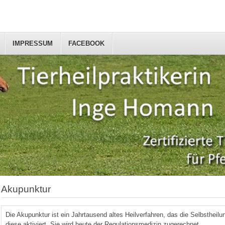
IMPRESSUM
FACEBOOK
Akupunktur
Die Akupunktur ist ein Jahrtausend altes Heilverfahren, das die Selbstheil
diese aktiviert. Sie wird heute der Regulationsmedizin zugerechnet.