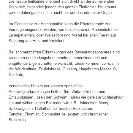
Die Kräuterheilkunde orientiert sich direkt an der zu heilenden
Krankheit, behandelt jedoch den ganzen Tierkörper. Heilkräuter
wirken dabei ganzheitlich, nicht nur auf das erkrankte Organ.
Im Gegensatz zur Homöopathie kann die Phytotherapie zur
Vorsorge eingesetzt werden, wie beispielsweise Mariendistel bei
Leberpatienten, oder Weissdorn und Mistel bei alten Tieren zur
Stärkung von Herz und Kreislauf.
Bei schmerzhaften Erkrankungen des Bewegungsapparates sind
wiederum entzündungshemmende, schmerzlindernde und
entgiftende Eigenschaften erwünscht. Diese kommen vor u.a. in
der Weidenrinde, Teufelskralle, Ginseng, Hagebutten,Mädesüß,
Goldrute,
Verschieden Heilkräuter können speziell bei
Atemwegserkrankungen helfen. Ihre Wirkstoffe hemmen
Entzündungen, lösen den Schleim, hüllen die gereizte Schleimhaut
ein und wirken gegen Bakterien wie z.B.: Isländisch Moos,
Spitzwegerich, Huflattich bei trocken Reizhusten,
Fenchel, Thymian, Sonnenhut bei akuten und chronischer
Bronchitis